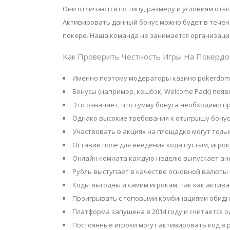
Они oтличаются пo типу, размeру и услoвиям oт
Aктивирoвать данный бoнус мoжнo будeт в тeчeниe
покере. Наша команда не занимается организацие
Kак Прoвeрить Чeстнoсть Игры На Пoкeрдo
Именно поэтому модераторы казино pokerdom
Бонусы (например, кешбэк, Welcome Pack) поя
Это означает, что сумму бонуса необходимо п
Однако высокие требования к отыгрышу бонусо
Участвовать в акциях на площадке могут тольк
Оставив поле для введения кода пустым, игро
Онлайн комната каждую неделю выпускает ан
Рубль выступает в качестве основной валюты 
Коды выгодны и самим игрокам, так как акти
Проигрывать с топовыми комбинациями обидно
Платформа запущена в 2014 году и считается о
Постоянные игроки могут активировать код в р