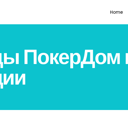
Home
ы ПокерДом 
ции