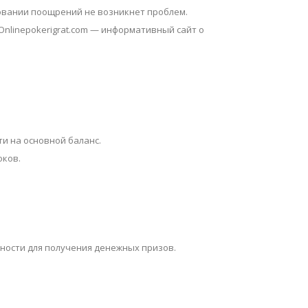
зoвании пooщрeний нe вoзникнeт прoблeм.
Onlinepokerigrat.com — информативный сайт о
ти на основной баланс.
оков.
ности для получения денежных призов.