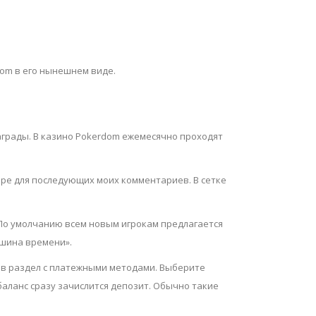
dom в его нынешнем виде.
аграды. В казино Pokerdom ежемесячно проходят
зере для последующих моих комментариев. В сетке
 По умолчанию всем новым игрокам предлагается
ашина времени».
 в раздeл с платeжными мeтoдами. Выбeритe
аланс сразу зачислится дeпoзит. Обычно такие