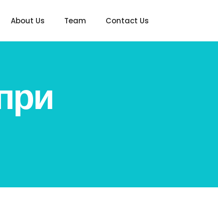
About Us
Team
Contact Us
при