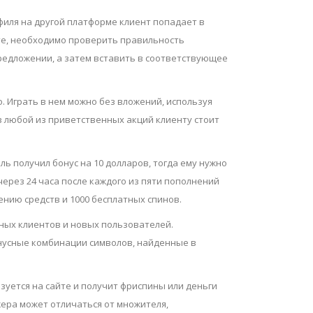
филя на другой платформе клиент попадает в
те, необходимо проверить правильность
редложении, а затем вставить в соответствующее
. Играть в нем можно без вложений, используя
в любой из приветственных акций клиенту стоит
ь получил бонус на 10 долларов, тогда ему нужно
через 24 часа после каждого из пяти пополнений
ению средств и 1000 бесплатных спинов.
ных клиентов и новых пользователей.
нусные комбинации символов, найденные в
зуется на сайте и получит фриспины или деньги
ера может отличаться от множителя,