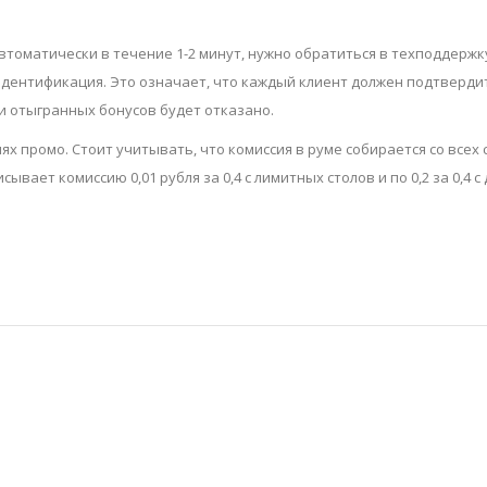
томатически в течение 1-2 минут, нужно обратиться в техподдержку
 идентификация. Это означает, что каждый клиент должен подтверд
 и отыгранных бонусов будет отказано.
х промо. Стоит учитывать, что комиссия в руме собирается со всех
ывает комиссию 0,01 рубля за 0,4 с лимитных столов и по 0,2 за 0,4