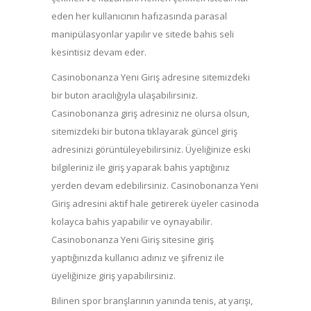
eden her kullanıcının hafızasında parasal
manipülasyonlar yapılır ve sitede bahis seli
kesintisiz devam eder.
Casinobonanza Yeni Giriş adresine sitemizdeki
bir buton aracılığıyla ulaşabilirsiniz.
Casinobonanza giriş adresiniz ne olursa olsun,
sitemizdeki bir butona tıklayarak güncel giriş
adresinizi görüntüleyebilirsiniz. Üyeliğinize eski
bilgileriniz ile giriş yaparak bahis yaptığınız
yerden devam edebilirsiniz. Casinobonanza Yeni
Giriş adresini aktif hale getirerek üyeler casinoda
kolayca bahis yapabilir ve oynayabilir.
Casinobonanza Yeni Giriş sitesine giriş
yaptığınızda kullanıcı adınız ve şifreniz ile
üyeliğinize giriş yapabilirsiniz.
Bilinen spor branşlarının yanında tenis, at yarışı,