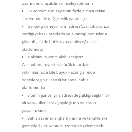
üzerinden ulaşabilir ve inceleyebilirsiniz.
Bu yöntemlerin sayısının fazla olması çekim
limitlerinde de değişkenlik yaratmıştır.
Gerçekçi deneyimlerin adresi Casinobonanza
verdiği yüksek oranlarla ve avantajlı bonuslarla
güvenli şekilde bahis oynayabileceğiniz bir
platformdur.
Maksimum verim alabileceğiniz
Casinobonanza sitesi küçük tutardaki
yatırımlarınızla bile büyük kazançlar elde
edebileceğiniz lisanslı bir sanal bahis
platformudur.
Sitenin güncel giriş adresi değişikliği sağlam bir
alt yapı kullanılarak yapıldığı için de sorun
yaşamazsınız.
Bahis severler alışkanlıklarına ve tercihlerine
göre diledikleri yöntem üzerinden çekim talebi