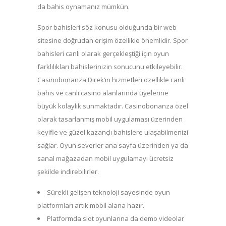
da bahis oynamanız mümkün.
Spor bahisleri söz konusu olduğunda bir web
sitesine doğrudan erişim özellikle önemlidir. Spor
bahisleri canlı olarak gerçekleştiği için oyun
farklılıkları bahislerinizin sonucunu etkileyebilir.
Casinobonanza Direk’in hizmetleri özellikle canlı
bahis ve canlı casino alanlarında üyelerine
büyük kolaylık sunmaktadır. Casinobonanza özel
olarak tasarlanmış mobil uygulaması üzerinden
keyifle ve güzel kazançlı bahislere ulaşabilmenizi
sağlar. Oyun severler ana sayfa üzerinden ya da
sanal mağazadan mobil uygulamayı ücretsiz
şekilde indirebilirler.
Sürekli gelişen teknoloji sayesinde oyun
platformları artık mobil alana hazır.
Platformda slot oyunlarına da demo videolar