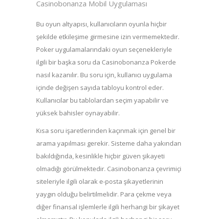
Casinobonanza Mobil Uygulaması
Bu oyun altyapısı, kullanıcıların oyunla hiçbir
şekilde etkileşime girmesine izin vermemektedir.
Poker uygulamalarındaki oyun seçenekleriyle
ilgili bir başka soru da Casinobonanza Pokerde
nasıl kazanılır. Bu soru için, kullanıcı uygulama
içinde değişen sayıda tabloyu kontrol eder.
Kullanıcılar bu tablolardan seçim yapabilir ve
yüksek bahisler oynayabilir.
Kısa soru işaretlerinden kaçınmak için genel bir
arama yapılması gerekir. Sisteme daha yakından
bakıldığında, kesinlikle hiçbir güven şikayeti
olmadığı görülmektedir. Casinobonanza çevrimiçi
siteleriyle ilgili olarak e-posta şikayetlerinin
yaygın olduğu belirtilmelidir. Para çekme veya
diğer finansal işlemlerle ilgili herhangi bir şikayet