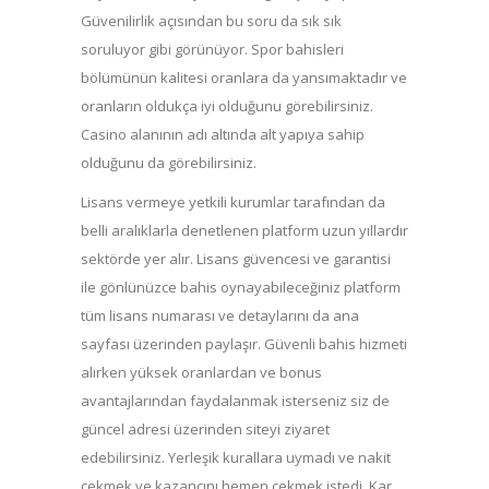
Güvenilirlik açısından bu soru da sık sık
soruluyor gibi görünüyor. Spor bahisleri
bölümünün kalitesi oranlara da yansımaktadır ve
oranların oldukça iyi olduğunu görebilirsiniz.
Casino alanının adı altında alt yapıya sahip
olduğunu da görebilirsiniz.
Lisans vermeye yetkili kurumlar tarafından da
belli aralıklarla denetlenen platform uzun yıllardır
sektörde yer alır. Lisans güvencesi ve garantisi
ile gönlünüzce bahis oynayabileceğiniz platform
tüm lisans numarası ve detaylarını da ana
sayfası üzerinden paylaşır. Güvenli bahis hizmeti
alırken yüksek oranlardan ve bonus
avantajlarından faydalanmak isterseniz siz de
güncel adresi üzerinden siteyi ziyaret
edebilirsiniz. Yerleşik kurallara uymadı ve nakit
çekmek ve kazancını hemen çekmek istedi. Kar