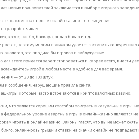
 для новых пользователей заключается в выборе игорного заведени
ссе знакомства с новым онлайн казино – его лицензия.
 по разработчикам.
к, крэпс, сик-бо, баккара, андар бахар и т.д.
 растет, поэтому многим новичкам удается составить конкуренцию 
х аналогов, это вводило бы игроков в заблуждение.
о для этого придется зарегистрироваться и, скорее всего, внести де
аслаждайтесь игрой в любом месте в удобное для вас время.
ения — от 20 до 100 штук.
пам и сообщения, нарушающие правила сайта.
раш-игры, которые часто встречаются в криптовалютных казино.
сии, что является хорошим способом поиграть в казуальные игры, 
На федеральном уровне азартные игры в онлайн-казино являются н
рокам играть в онлайн-казино. Законы гласят, что вы не может сня
 бинго, онлайн-розыгрыши и ставки на скачки онлайн не подпадают