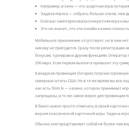
Например, в кено — это азартная игра-лотерея
Задача игрока — собрать больше очков, чем ди
Если вас заинтересовала конкретная игра и вы
Это не значит, что эти онлайн-казино полнос
Мобильное приложение отсутствует, но в нем нет 
никому не пригодится. Сразу после регистрации 
бонусам, турнирам и другим функциям. Оператор 
200 евро. Если первая выплата превысит эту сум
Канадская провинция Онтарио получил огромную вы
северные штаты США. Но в то же время вы все ещ
нас есть Slots.lv — казино, которое принимает 
запрещены, и то же самое верно для провинции К
В бинго нужно просто отмечать в своей карточк
версия классической карточной игры. Задача игро
Обычно они представляют собой не более чем ве