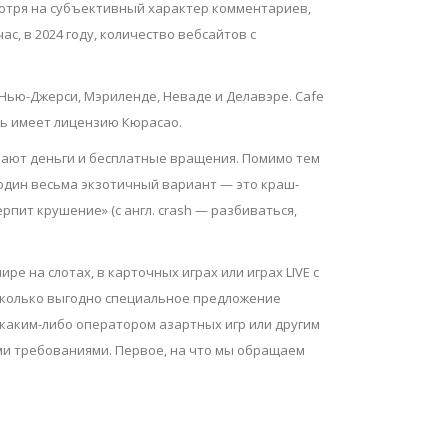
мотря на субъективный характер комментариев,
с, в 2024 году, количество вебсайтов с
, Нью-Джерси, Мэриленде, Неваде и Делавэре. Cafe
ерь имеет лицензию Кюрасао.
учают деньги и бесплатные вращения. Помимо тем
 один весьма экзотичный вариант — это краш-
пит крушение» (с англ. crash — разбиваться,
 на слотах, в карточных играх или играх LIVE с
асколько выгодно специальное предложение
 каким-либо оператором азартных игр или другим
ыми требованиями. Первое, на что мы обращаем