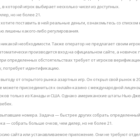
, в которой игрок выбирает несколько чисел из доступных.
лер, но не более 21.
 хотите поставить в ней реальные деньги, ознакомьтесь со списком 
тью лишены какого-либо регулирования.
никакой необходимости. Также оператор не предлагает своим игрокам
автоматически производится вход на официальном сайте, а новичок п
при определенных обстоятельствах требует от игроков верификацию
му, потребует идентификацию.
году от открытого рынка азартных игр. Он открыл свой рынок в 2022
е можете присоединиться к онлайн-казино с международной лицензией
игроков только из Канады и США. Однако американские штаты Нью-Дж
вебек.
е выпавшие номера. Задача — быстрее других собрать определенный
ка — собрать больше очков, чем дилер, но не более 21.
рсию сайта или устанавливаемое приложение. Они не требуют отдел