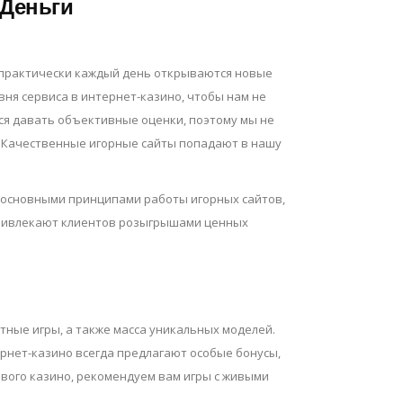
 Деньги
 практически каждый день открываются новые
я сервиса в интернет-казино, чтобы нам не
тся давать объективные оценки, поэтому мы не
. Качественные игорные сайты попадают в нашу
с основными принципами работы игорных сайтов,
 привлекают клиентов розыгрышами ценных
тные игры, а также масса уникальных моделей.
тернет-казино всегда предлагают особые бонусы,
ового казино, рекомендуем вам игры с живыми