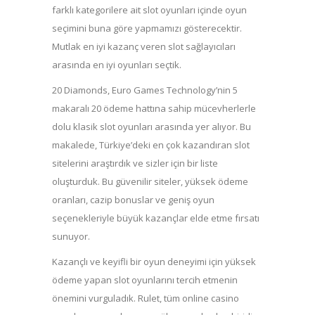
farklı kategorilere ait slot oyunları içinde oyun
seçimini buna göre yapmamızı gösterecektir.
Mutlak en iyi kazanç veren slot sağlayıcıları
arasında en iyi oyunları seçtik.
20 Diamonds, Euro Games Technology’nin 5
makaralı 20 ödeme hattına sahip mücevherlerle
dolu klasik slot oyunları arasında yer alıyor. Bu
makalede, Türkiye’deki en çok kazandıran slot
sitelerini araştırdık ve sizler için bir liste
oluşturduk. Bu güvenilir siteler, yüksek ödeme
oranları, cazip bonuslar ve geniş oyun
seçenekleriyle büyük kazançlar elde etme fırsatı
sunuyor.
Kazançlı ve keyifli bir oyun deneyimi için yüksek
ödeme yapan slot oyunlarını tercih etmenin
önemini vurguladık. Rulet, tüm online casino