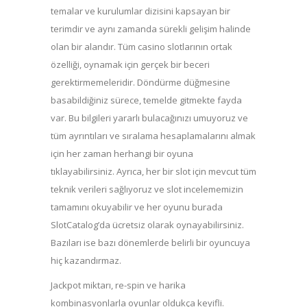
temalar ve kurulumlar dizisini kapsayan bir
terimdir ve aynı zamanda sürekli gelişim halinde
olan bir alandır. Tüm casino slotlarının ortak
özelliği, oynamak için gerçek bir beceri
gerektirmemeleridir. Döndürme düğmesine
basabildiğiniz sürece, temelde gitmekte fayda
var. Bu bilgileri yararlı bulacağınızı umuyoruz ve
tüm ayrıntıları ve sıralama hesaplamalarını almak
için her zaman herhangi bir oyuna
tıklayabilirsiniz. Ayrıca, her bir slot için mevcut tüm
teknik verileri sağlıyoruz ve slot incelememizin
tamamını okuyabilir ve her oyunu burada
SlotCatalog’da ücretsiz olarak oynayabilirsiniz.
Bazıları ise bazı dönemlerde belirli bir oyuncuya
hiç kazandırmaz.
Jackpot miktarı, re-spin ve harika
kombinasyonlarla oyunlar oldukça keyifli.