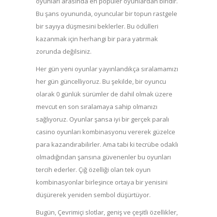
oyunları arasında en popüler oyunlardan biridir.
Bu şans oyununda, oyuncular bir topun rastgele
bir sayıya düşmesini beklerler. Bu ödülleri
kazanmak için herhangi bir para yatırmak
zorunda değilsiniz.
Her gün yeni oyunlar yayınlandıkça sıralamamızı
her gün güncelliyoruz. Bu şekilde, bir oyuncu
olarak 0 günlük sürümler de dahil olmak üzere
mevcut en son sıralamaya sahip olmanızı
sağlıyoruz. Oyunlar şansa iyi bir
gerçek paralı
casino oyunları
kombinasyonu vererek güzelce
para kazandırabilirler. Ama tabi ki tecrübe odaklı
olmadığından şansına güvenenler bu oyunları
tercih ederler. Çığ özelliği olan tek oyun
kombinasyonlar birleşince ortaya bir yenisini
düşürerek yeniden sembol düşürtüyor.
Bugün, Çevrimiçi slotlar, geniş ve çeşitli özellikler,