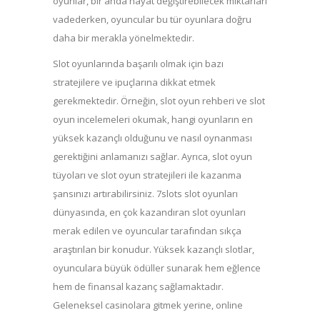
oyunlar, bir anda hayat değiştirebilecek miktarları
vadederken, oyuncular bu tür oyunlara doğru
daha bir merakla yönelmektedir.
Slot oyunlarında başarılı olmak için bazı
stratejilere ve ipuçlarına dikkat etmek
gerekmektedir. Örneğin, slot oyun rehberi ve slot
oyun incelemeleri okumak, hangi oyunların en
yüksek kazançlı olduğunu ve nasıl oynanması
gerektiğini anlamanızı sağlar. Ayrıca, slot oyun
tüyoları ve slot oyun stratejileri ile kazanma
şansınızı artırabilirsiniz. 7slots slot oyunları
dünyasında, en çok kazandıran slot oyunları
merak edilen ve oyuncular tarafından sıkça
araştırılan bir konudur. Yüksek kazançlı slotlar,
oyunculara büyük ödüller sunarak hem eğlence
hem de finansal kazanç sağlamaktadır.
Geleneksel casinolara gitmek yerine, online