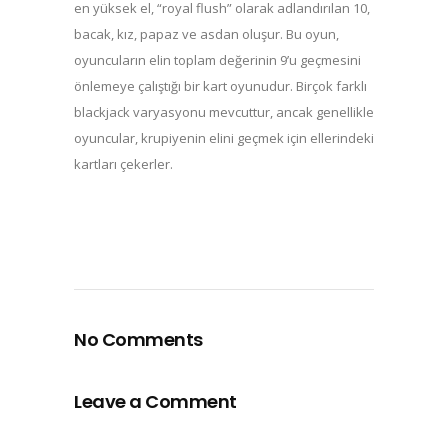
en yüksek el, “royal flush” olarak adlandırılan 10,
bacak, kız, papaz ve asdan oluşur. Bu oyun,
oyuncuların elin toplam değerinin 9’u geçmesini
önlemeye çalıştığı bir kart oyunudur. Birçok farklı
blackjack varyasyonu mevcuttur, ancak genellikle
oyuncular, krupiyenin elini geçmek için ellerindeki
kartları çekerler.
No Comments
Leave a Comment