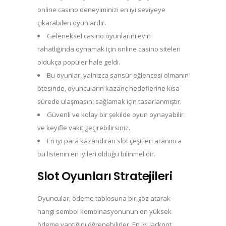
online casino deneyiminizi en iyi seviyeye
çıkarabilen oyunlardır.
Geleneksel casino oyunlarını evin
rahatlığında oynamak için online casino siteleri
oldukça popüler hale geldi.
Bu oyunlar, yalnızca sansür eğlencesi olmanın
ötesinde, oyuncuların kazanç hedeflerine kısa
sürede ulaşmasını sağlamak için tasarlanmıştır.
Güvenli ve kolay bir şekilde oyun oynayabilir
ve keyifle vakit geçirebilirsiniz.
En iyi para kazandıran slot çeşitleri aranınca
bu listenin en iyileri olduğu bilinmelidir.
Slot Oyunları Stratejileri
Oyuncular, ödeme tablosuna bir göz atarak
hangi sembol kombinasyonunun en yüksek
ödeme yaptığını öğrenebilirler. En iyi Jackpot