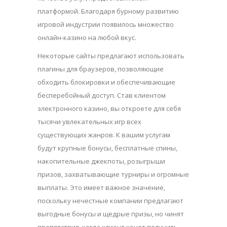
платформой. Благодаря бурному развитию
игровой индустрии появилось множество
онлайн-казино на любой вкус.
Некоторые сайты предлагают использовать
плагины для браузеров, позволяющие
обходить блокировки и обеспечивающие
бесперебойный доступ. Став клиентом
электронного казино, вы откроете для себя
тысячи увлекательных игр всех
существующих жанров. К вашим услугам
будут крупные бонусы, бесплатные спины,
накопительные джекпоты, розыгрыши
призов, захватывающие турниры и огромные
выплаты. Это имеет важное значение,
поскольку нечестные компании предлагают
выгодные бонусы и щедрые призы, но чинят