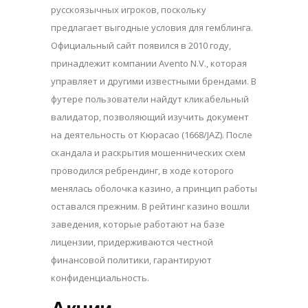
русскоязычных игроков, поскольку
предлагает выгодные условия для гемблинга.
Официальный сайт появился в 2010 году,
принадлежит компании Avento N.V., которая
управляет и другими известными брендами. В
футере пользователи найдут кликабельный
валидатор, позволяющий изучить документ
на деятельность от Кюрасао (1668/JAZ). После
скандала и раскрытия мошеннических схем
проводился ребрендинг, в ходе которого
менялась оболочка казино, а принцип работы
оставался прежним. В рейтинг казино вошли
заведения, которые работают на базе
лицензии, придерживаются честной
финансовой политики, гарантируют
конфиденциальность.