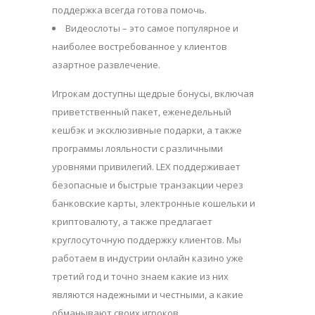
поддержка всегда готова помочь.
Видеослоты – это самое популярное и
наиболее востребованное у клиентов
азартное развлечение.
Игрокам доступны щедрые бонусы, включая
приветственный пакет, еженедельный
кешбэк и эксклюзивные подарки, а также
программы лояльности с различными
уровнями привилегий. LEX поддерживает
безопасные и быстрые транзакции через
банковские карты, электронные кошельки и
криптовалюту, а также предлагает
круглосуточную поддержку клиентов. Мы
работаем в индустрии онлайн казино уже
третий год и точно знаем какие из них
являются надежными и честными, а какие
обманывают своих игроков.