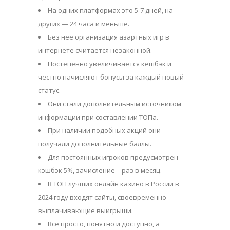
На одних платформах это 5-7 дней, на
других ― 24 часа и меньше.
Без нее организация азартных игр в
интернете считается незаконной.
Постепенно увеличивается кешбэк и
честно начисляют бонусы за каждый новый
статус.
Они стали дополнительным источником
информации при составлении ТОПа.
При наличии подобных акций они
получали дополнительные баллы.
Для постоянных игроков предусмотрен
кэшбэк 5%, зачисление – раз в месяц.
В ТОП лучших онлайн казино в России в
2024 году входят сайты, своевременно
выплачивающие выигрыши.
Все просто, понятно и доступно, а