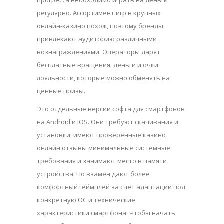
прогресса необходимо играть на деньги
регулярно. Ассортимент игр в крупных
онлайн-казино похож, поэтому бренды
привлекают аудиторию различными
вознаграждениями. Операторы дарят
бесплатные вращения, деньги и очки
лояльности, которые можно обменять на
ценные призы.
Это отдельные версии софта для смартфонов
на Android и iOS. Они требуют скачивания и
установки, имеют
проверенные казино
онлайн отзывы
минимальные системные
требования и занимают место в памяти
устройства. Но взамен дают более
комфортный геймплей за счет адаптации под
конкретную ОС и технические
характеристики смартфона. Чтобы начать