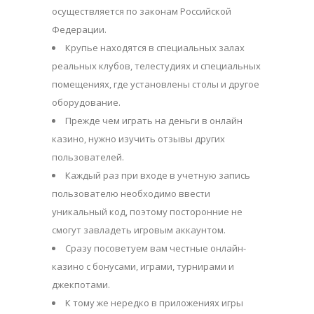
осуществляется по законам Российской
Федерации.
Крупье находятся в специальных залах
реальных клубов, телестудиях и специальных
помещениях, где установлены столы и другое
оборудование.
Прежде чем играть на деньги в онлайн
казино, нужно изучить отзывы других
пользователей.
Каждый раз при входе в учетную запись
пользователю необходимо ввести
уникальный код, поэтому посторонние не
смогут завладеть игровым аккаунтом.
Сразу посоветуем вам честные онлайн-
казино с бонусами, играми, турнирами и
джекпотами.
К тому же нередко в приложениях игры