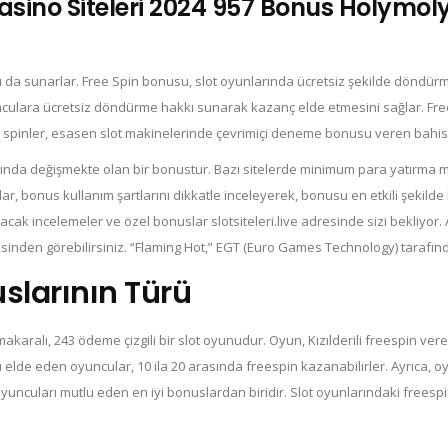
 Casino Siteleri 2024 957 Bonus Holymo
sı da sunarlar. Free Spin bonusu, slot oyunlarında ücretsiz şekilde döndü
culara ücretsiz döndürme hakkı sunarak kazanç elde etmesini sağlar. Fre
e spinler, esasen slot makinelerinde çevrimiçi deneme bonusu veren bahis 
asında değişmekte olan bir bonustur. Bazı sitelerde minimum para yatırma m
ar, bonus kullanım şartlarını dikkatle inceleyerek, bonusu en etkili şekilde 
cak incelemeler ve özel bonuslar slotsiteleri.live adresinde sizi bekliyor. 
sinden görebilirsiniz. “Flaming Hot,” EGT (Euro Games Technology) tarafında
slarının Türü
akaralı, 243 ödeme çizgili bir slot oyunudur. Oyun, Kızılderili
freespin vere
ü elde eden oyuncular, 10 ila 20 arasında freespin kazanabilirler. Ayrıca,
oyuncuları mutlu eden en iyi bonuslardan biridir. Slot oyunlarındaki freesp