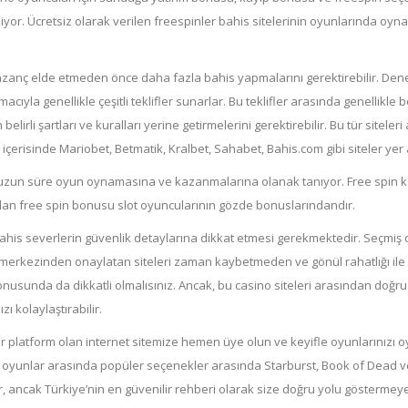
yor. Ücretsiz olarak verilen freespinler bahis sitelerinin oyunlarında oyn
tar kazanç elde etmeden önce daha fazla bahis yapmalarını gerektirebilir. D
ıyla genellikle çeşitli teklifler sunarlar. Bu teklifler arasında genellikle 
irli şartları ve kuralları yerine getirmelerini gerektirebilir. Bu tür siteleri 
çerisinde Mariobet, Betmatik, Kralbet, Sahabet, Bahis.com gibi siteler yer 
 uzun süre oyun oynamasına ve kazanmalarına olanak tanıyor. Free spin k
lan free spin bonusu slot oyuncularının gözde bonuslarındandır.
his severlerin güvenlik detaylarına dikkat etmesi gerekmektedir. Seçmiş ol
L merkezinden onaylatan siteleri zaman kaybetmeden ve gönül rahatlığı ile 
konusunda da dikkatli olmalısınız. Ancak, bu casino siteleri arasından doğru ol
zı kolaylaştırabilir.
r platform olan internet sitemize hemen üye olun ve keyifle oyunlarınızı oy
z. Bu oyunlar arasında popüler seçenekler arasında Starburst, Book of Dead
, ancak Türkiye’nin en güvenilir rehberi olarak size doğru yolu göstermeye