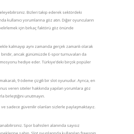
leyebilirsiniz. Bizleri takip ederek sektördeki
ında kullanıcı yorumlarına göz atın. Diğer oyuncuların
 belirlemek için birkaç faktörü göz önünde
zlemekle kalmayıp aynı zamanda gerçek zamanlı olarak
n biridir, ancak günümüzde E-spor turnuvaları da
 promosyonu hediye eder. Türkiye’deki birçok popüler
makaralı, 9 ödeme çizgili bir slot oyunudur. Ayrıca, en
onus veren siteler hakkında yapılan yorumlara göz
la birleştiğini unutmayın.
ta ve sadece güvenilir olanları sizlerle paylaşmaktayız.
bilirsiniz. Spor bahisleri alanında sayısız
eklerine sahip. Slot oyunlarında kullanılan freespin