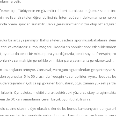
nlamına gelir.
fetmek için, Türkiye’nin en güvenilir rehberi olarak sunduğumuz siteleri ince
nilir ve lisanslı siteleri öğrenebilirsiniz. İnternet üzerinde kumarhane hakk
kında önemli ipuçları sunabilir. Bahis gereksinimlerinin zor olup olmadığını
görülür bir artış yaşanmıştır. Bahis siteleri, sadece spor müsabakalarını i
atini çekmektedir. Futbol maçları ülkedeki en popüler spor etkinliklerinde
si, oyunlarda belirli bir miktar para yatırdığınızda, belirli sayıda freespin
onları kazanmak için genellikle bir miktar para yatırmanız gerekmektedir.
kazançlarını artırıyor. Carnaval, Microgaming tarafından geliştirilmiş ve 5 
en oyuncular, 5 ile 50 arasında freespin kazanabilirler. Ayrıca, bedava b
ipuçları taşıyabilir. Çok cazip görünen bonusların, çoğu zaman yüksek şartlar
ir kılabilir. Oynaslot.com ekibi olarak sektördeki yüzlerce siteyi araştırmak
m de DC kahramanlarını içeren birçok oyun bulabilirsiniz.
lu casino sitesine üye olarak sizler de bu bonus kampanyasından yararlana
 oyuncuları için sunduğu yatırım bonusu, kayıp bonusu ve freespin seçen