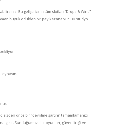
lirsiniz. Bu geliştiricinin tüm slotları “Drops & Wins”
zaman büyük ödülden bir pay kazanabilir. Bu stüdyo
bekliyor.
ı oynayın.
unar.
ino sizden önce bir “devrilme şartını” tamamlamanızı
 gelir. Sunduğumuz slot oyunları, güvenilirliği ve