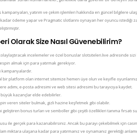
kampanyaları, yatırım ve çekim işlemleri hakkında en güncel bilgilere ulaşabi
a kadar ödeme yapar ve Pragmatic slotlarını oynayan her oyuncu istediği 
iştirmiştir.
eri Olarak Size Nasıl Güvenebilirim?
laylaştıracak incelemeler ve özel bonuslar slotsiteleri.live adresinde sizi 
espin almak için para yatırmak gerekiyor.
ği kampanyalardır.
l bir platform olan internet sitemize hemen üye olun ve keyifle oyunlarınız
re adımı, e-posta adresimi ve web sitesi adresimi bu tarayıcıya kaydet.
üyük kazançlar elde edebilirler.
n veren siteler bulmak, gizli hazine keşfetmek gibi olabilir.
eliştiren bonus turları ve semboller gibi çeşitli özellikleri tanıma fırsatı s
nusu ile gerçek para kazanabilirsiniz. Ancak bu parayı çekebilmek için cas
lam miktara ulaşana kadar para yatırmanız ve oynamanız gerektiği anlamına