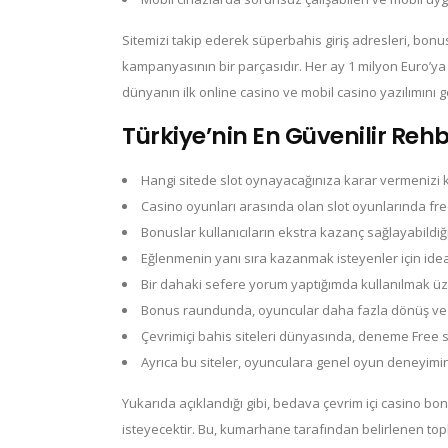
Sitemizi takip ederek süperbahis giriş adresleri, bonus 
kampanyasının bir parçasıdır. Her ay 1 milyon Euro’y
dünyanın ilk online casino ve mobil casino yazılımını gel
Türkiye’nin En Güvenilir Rehb
Hangi sitede slot oynayacağınıza karar vermenizi ko
Casino oyunları arasında olan slot oyunlarında fre
Bonuslar kullanıcıların ekstra kazanç sağlayabildi
Eğlenmenin yanı sıra kazanmak isteyenler için idea
Bir dahaki sefere yorum yaptığımda kullanılmak üze
Bonus raundunda, oyuncular daha fazla dönüş ve b
Çevrimiçi bahis siteleri dünyasında, deneme Free spi
Ayrıca bu siteler, oyunculara genel oyun deneyimini g
Yukarıda açıklandığı gibi, bedava çevrim içi casino bo
isteyecektir. Bu, kumarhane tarafından belirlenen top