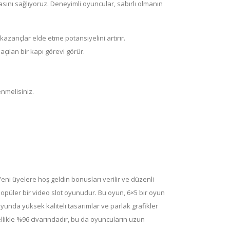
sını sağlıyoruz. Deneyimli oyuncular, sabırlı olmanın
kazançlar elde etme potansiyelini artırır.
çılan bir kapı görevi görür.
enmelisiniz.
ni üyelere hoş geldin bonusları verilir ve düzenli
opüler bir video slot oyunudur. Bu oyun, 6×5 bir oyun
Oyunda yüksek kaliteli tasarımlar ve parlak grafikler
llikle %96 civarındadır, bu da oyuncuların uzun