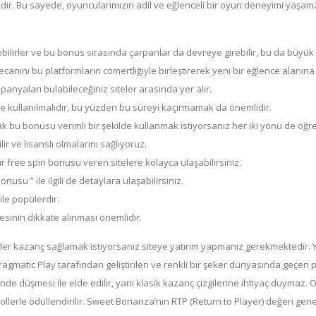
ir. Bu sayede, oyuncularımızın adil ve eğlenceli bir oyun deneyimi yaşama
ebilirler ve bu bonus sırasında çarpanlar da devreye girebilir, bu da büyük 
nını bu platformların cömertliğiyle birleştirerek yeni bir eğlence alanına a
panyaları bulabileceğiniz siteler arasında yer alır.
inde kullanılmalıdır, bu yüzden bu süreyi kaçırmamak da önemlidir.
ak bu bonusu verimli bir şekilde kullanmak istiyorsanız her iki yönü de öğr
ilir ve lisanslı olmalarını sağlıyoruz.
 free spin bonusu veren sitelere kolayca ulaşabilirsiniz.
su ” ile ilgili de detaylara ulaşabilirsiniz.
 ile popülerdir.
sinin dikkate alınması önemlidir.
ler kazanç sağlamak istiyorsanız siteye yatırım yapmanız gerekmektedir. Ye
matic Play tarafından geliştirilen ve renkli bir şeker dünyasında geçen p
nde düşmesi ile elde edilir, yani klasik kazanç çizgilerine ihtiyaç duymaz. 
llerle ödüllendirilir. Sweet Bonanza’nın RTP (Return to Player) değeri gene