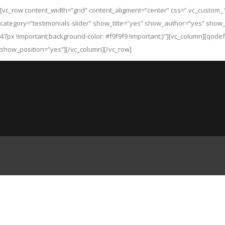
[vc_row content_width=”grid” content_aligment=”center” css=”.vc_custom_
category=”testimonials-slider” show_title=”yes” show_author=”yes” show
47px !important;background-color: #f9f9f9 !important;}”][vc_column][qodef
show_position=”yes”][/vc_column][/vc_row]