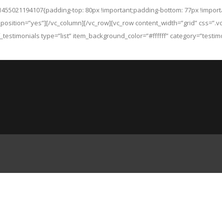
1455021194107{padding-top: 80px !important;padding-bottom: 77px !importa
_position=”yes”][/vc_column][/vc_row][vc_row content_width=”grid” css=”
_testimonials type=”list” item_background_color=”#ffffff” category=”testi