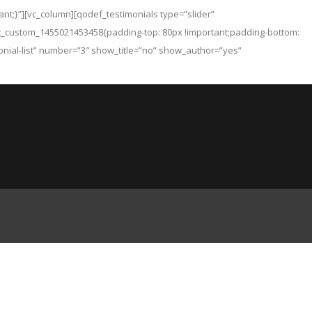
nt;}”][vc_column][qodef_testimonials type=”slider”
.vc_custom_1455021453458{padding-top: 80px !important;padding-bottom:
monial-list” number=”3″ show_title=”no” show_author=”yes”