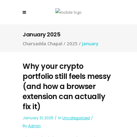
January 2025
Charsadda Chapal
/
2025
/
January
Why your crypto
portfolio still feels messy
(and how a browser
extension can actually
fix it)
January 31, 2025
In
Uncategorized
By
Admin